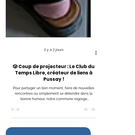
il y a 7 jours
🎲 Coup de projecteur : Le Club du
Temps Libre, créateur de liens à
Pussay !
Pour partager un bon moment, faire de nouvelles
rencontres ou simplement se détendre dans la
bonne humeur, notre commune regorge
d'initiatives associatives dynamiques. Focus
aujourd'hui sur le "Club du Temps Libre", une
association ouverte à toutes et tous, où la
convivialité est reine ! 🃏 Se réunir autour du jeu...