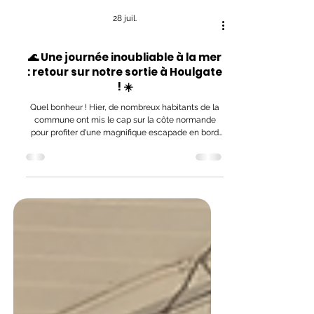
28 juil.
🌊 Une journée inoubliable à la mer
: retour sur notre sortie à Houlgate
! ☀️
Quel bonheur ! Hier, de nombreux habitants de la
commune ont mis le cap sur la côte normande
pour profiter d'une magnifique escapade en bord
de mer. 🚌🦀 Sous le soleil de Normandie ☀️ Le ciel
bleu et un soleil radieux étaient de la partie pour
nous offrir une parenthèse enchantée ! Entre les
belles balades sur le sable fin, les moments de
détente face aux vagues et les rires partagés,
cette journée a été une véritable réussite. C’était
l'occasion rêvée de faire le plein d'ai