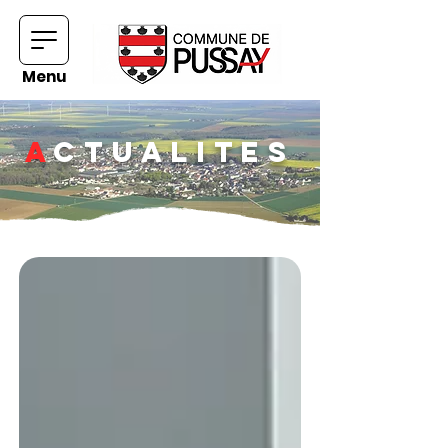
Menu
A
ctualites