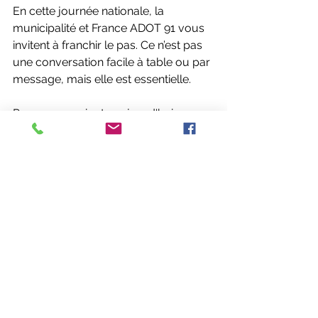
En cette journée nationale, la 
municipalité et France ADOT 91 vous 
invitent à franchir le pas. Ce n’est pas 
une conversation facile à table ou par 
message, mais elle est essentielle.
Prenez une minute aujourd'hui pour 
dire à vos proches ce que vous 
souhaiteriez qu'il advienne. Juste... 
dites-le.
Pour aller plus loin, poser vos 
questions ou soutenir 
l'association :
 Rendez-vous sur 
le site officiel 
france-adot.org
.