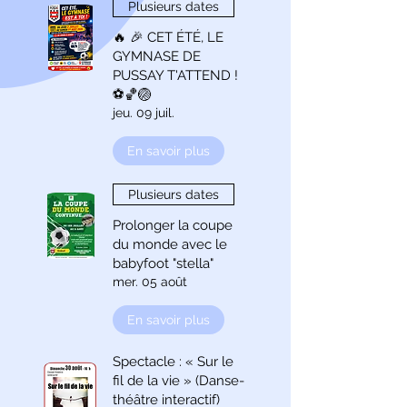
Plusieurs dates
🔥 🎉 CET ÉTÉ, LE
GYMNASE DE
PUSSAY T'ATTEND !
⚽🏀🏐
jeu. 09 juil.
En savoir plus
Plusieurs dates
Prolonger la coupe
du monde avec le
babyfoot "stella"
mer. 05 août
En savoir plus
Spectacle : « Sur le
fil de la vie » (Danse-
théâtre interactif)