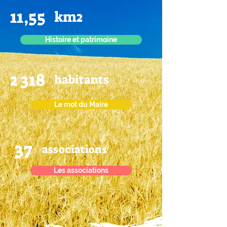
11,55
km2
Histoire et patrimoine
2 318
habitants
Le mot du Maire
37
associations
Les associations