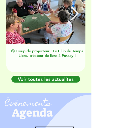
🎲 Coup de projecteur : Le Club du Temps
🌊 Une journée inoubli
Libre, créateur de liens à Pussay !
Voir toutes les actualités
Événements
Agenda