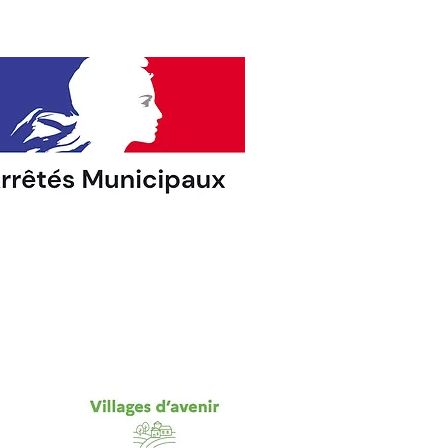
ie et
le