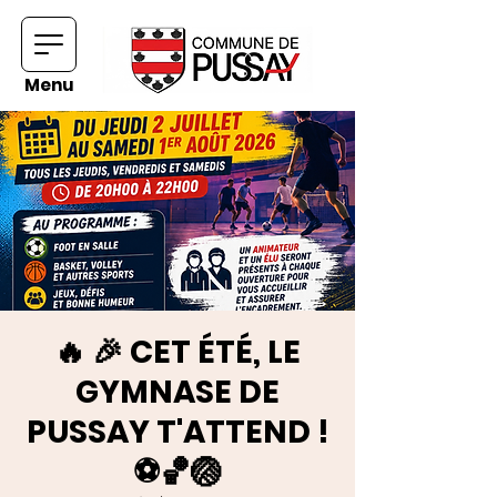
Menu
🔥 🎉 CET ÉTÉ, LE
GYMNASE DE
PUSSAY T'ATTEND !
⚽🏀🏐