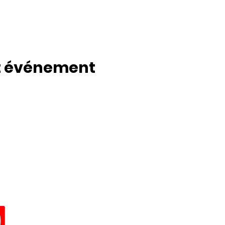
t événement
Horaires d'ouverture de la Mair
de l'Agence Postale Communa
 91740 PUSSAY.
Du lundi au vendredi :
8h30-12h00 / 13h30-17h00.
pussay.fr
Le samedi : 08h30 - 12h00.