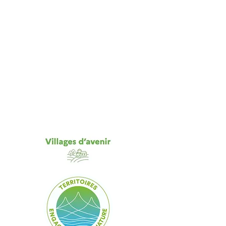
ie et
le