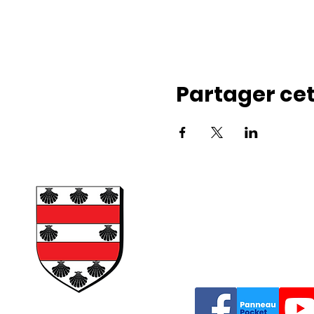
Partager ce
Mairie de Pussay
Place du Jeu de Paume,
Tél : 01 64 95 23 38
E-Maill :
accueil@mairie-